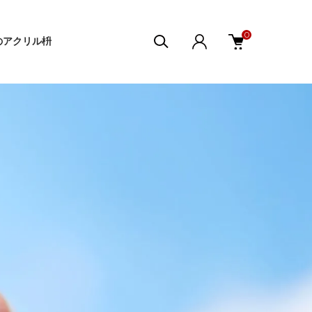
0
sのアクリル枡