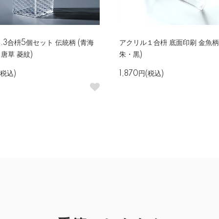
.3合枡5個セット 伝統柄 (青海
アクリル１合枡 底面印刷 金魚柄
 唐草 菱紋)
朱・黒)
(税込)
1,870円(税込)