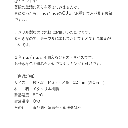
なイベントや
普段の生活に彩りを添えてみませんか。
春になったら、mas/masのOJU（お重）でお花見も素敵
ですね。
アクリル製なので気軽にお使いいただけます。
蓋付きなので、テーブルに出しておいてもとても見栄えが
いいです。
１合mas/masが４個入るジャストサイズです。
お好きな色の組み合わせでスタッキングも可能です。
【商品詳細】
サイズ ：横・縦 143ｍｍ／高 52ｍｍ（厚5ｍｍ）
材 料：メタクリル樹脂
耐熱温度：80℃
耐冷温度：0℃
その他 ：食品衛生法適合・食洗機は不可