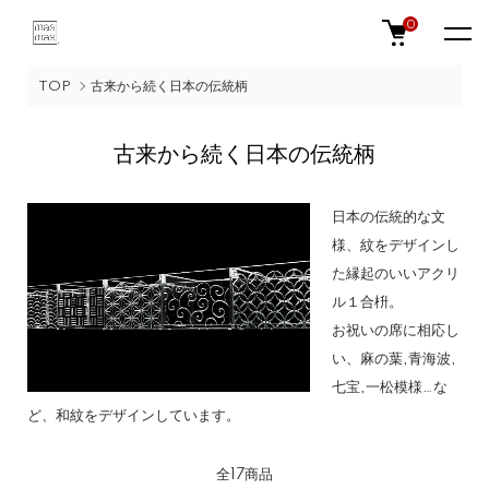
0
TOP
古来から続く日本の伝統柄
古来から続く日本の伝統柄
日本の伝統的な文
様、紋をデザインし
た縁起のいいアクリ
ル１合枡。
お祝いの席に相応し
い、麻の葉,青海波,
七宝,一松模様…な
ど、和紋をデザインしています。
全17商品