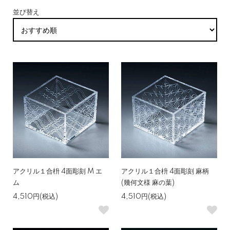
並び替え
アクリル１合枡 4面彫刻 M エ
アクリル１合枡 4面彫刻 麻柄
ム
(幾何文様 麻の葉)
4,510円(税込)
4,510円(税込)