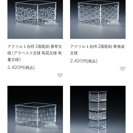
アクリル１合枡 2面彫刻 唐草文
アクリル１合枡 2面彫刻 青海波
様 (アラベスク文様 蔦花文様 蔦
文様
蔓文様)
2,420円(税込)
2,420円(税込)