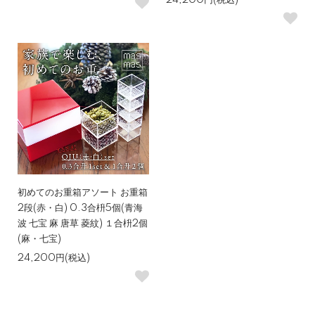
24,200円(税込)
初めてのお重箱アソート お重箱
2段(赤・白) 0.3合枡5個(青海
波 七宝 麻 唐草 菱紋) １合枡2個
(麻・七宝)
24,200円(税込)