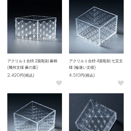
アクリル１合枡 2面彫刻 麻柄
アクリル１合枡 4面彫刻 七宝文
(幾何文様 麻の葉)
様 (輪違い文様)
2,420円(税込)
4,510円(税込)