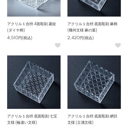
アクリル１合枡 4面彫刻 菱紋
アクリル１合枡 底面彫刻 麻柄
(ダイヤ柄)
(幾何文様 麻の葉)
4,510円(税込)
2,420円(税込)
アクリル１合枡 底面彫刻 七宝
アクリル１合枡 底面彫刻 網目
文様 (輪違い文様)
文様 (立涌文様)