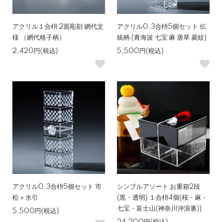
アクリル１合枡 2面彫刻 網代文
アクリル0.3合枡5個セット 伝
様 （網代格子柄）
統柄 (青海波 七宝 麻 唐草 菱紋)
2,420円(税込)
5,500円(税込)
アクリル0.3合枡5個セット 市
シンプルアソート お重箱2段
松＋水引
(黒・透明) １合枡4個(桜・麻・
七宝・富士山(神奈川沖浪裏))
5,500円(税込)