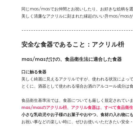
同じmas/masでお仲間とお祝いしたり、お好きな絵柄を
美しく清廉なアクリルに刻まれた縁起のいい升mas/mas
-----------------------------------------------
安全な食器であること：アクリル枡
mas/masだけの、食品衛生法に適合した食器
口に触る食器
美しく綺麗に見えるアクリルですが、使われる状況によっ
とくに、酒器として使われる場合お酒のアルコール成分は
食品衛生基準法では、食器についても厳しく規定されてい
mas/masのアクリル枡、アクリル食器は、すべて食品衛
小さな乳幼児やお子様のお菓子やおやつ、食材の入れ物に
お祝い事などの楽しい時に、ぜひお使いいただきたい安全