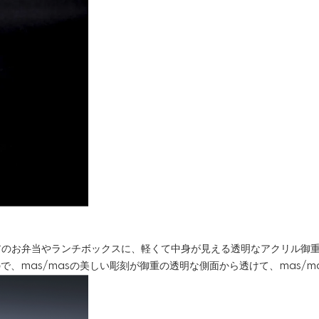
アのお弁当やランチボックスに、軽くて中身が見える透明なアクリル御
ので、mas/masの美しい彫刻が御重の透明な側面から透けて、mas/