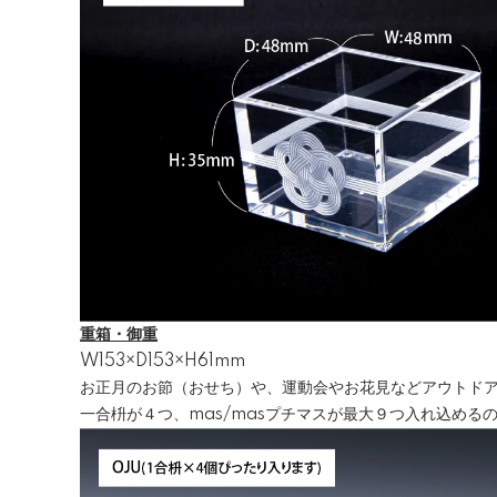
重箱・御重
W153×D153×H61mm
お正月のお節（おせち）や、運動会やお花見などアウトド
一合枡が４つ、mas/masプチマスが最大９つ入れ込める