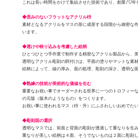
これは長い時間をかけて集結させた技術であり、創業70年
◆歪みのないフラットなアクリル枡
素材となるアクリルをマスの形に成形する段階から緻密な
います。
◆透けや映り込みを考慮した絵柄
ひとつひとつ手作業で制作する精密なアクリル製品から、
透明なアクリル彫刻の餌付けは、平面の塗りやマットな素
絵柄によって、線の厚み、面の処理、彫刻の深さ、透明な
◆熟練の技術が美術的な価値を生む
重要なお祝い事でオーダーされる世界に一つのトロフィーな
の元版（版木のようなもの）をつくります。
お祝い事に使われるマス（枡・升）にふさわしいおめでた
◆彫刻面の選択
透明なマスでは、前面と背面の彫刻が透過して重なりを生
重なりが美しい絵柄は４面、そうでないものは２面に彫刻