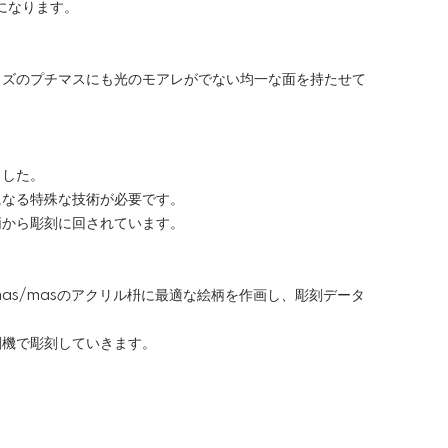
になります。
イズのプチマスにも光のモアレがでない均一な面を持たせて
ました。
になる特殊な技術が必要です。
柄から彫刻に回されています。
s/masのアクリル枡に最適な絵柄を作画し、彫刻データ
刻機で彫刻していきます。