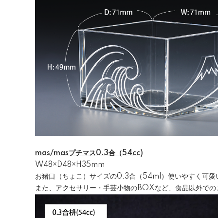
mas/masプチマス0.3合（54cc)
W48×D48×H35mm
お猪口（ちょこ）サイズの0.3合（54ml）使いやすく可
また、アクセサリー・手芸小物のBOXなど、食品以外での