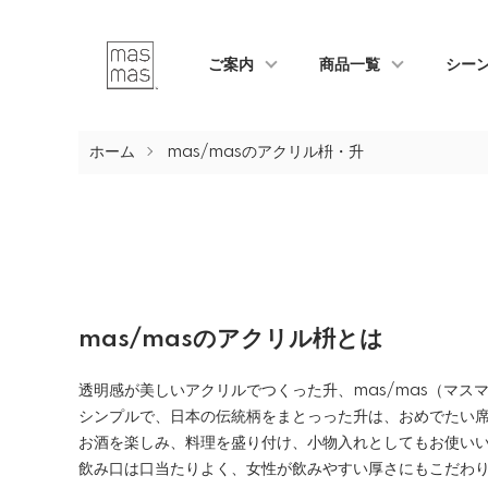
ご案内
商品一覧
シー
ホーム
mas/masのアクリル枡・升
mas/masのアクリル枡とは
透明感が美しいアクリルでつくった升、mas/mas（マス
シンプルで、日本の伝統柄をまとっった升は、おめでたい
お酒を楽しみ、料理を盛り付け、小物入れとしてもお使い
飲み口は口当たりよく、女性が飲みやすい厚さにもこだわ