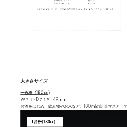
-----------------------------------------------
大きさサイズ
一合枡（180cc)
W７１×D７１×H49mm
お酒をはじめ、飲み物やお米など、180mlの計量マスとし