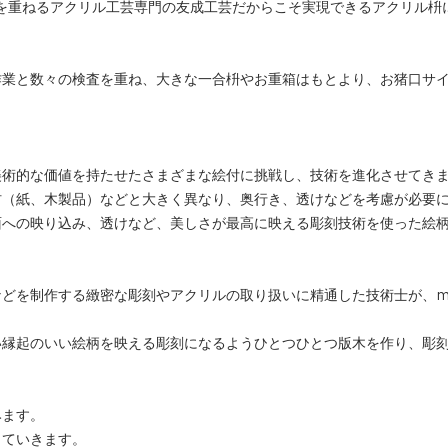
を重ねるアクリル工芸専門の友成工芸だからこそ実現できるアクリル枡
作業と数々の検査を重ね、大きな一合枡やお重箱はもとより、お猪口サ
美術的な価値を持たせたさまざまな絵付に挑戦し、技術を進化させてき
材（紙、木製品）などと大きく異なり、奥行き、透けなどを考慮が必要
面への映り込み、透けなど、美しさが最高に映える彫刻技術を使った絵
どを制作する緻密な彫刻やアクリルの取り扱いに精通した技術士が、ma
い縁起のいい絵柄を映える彫刻になるようひとつひとつ版木を作り、彫
みます。
していきます。