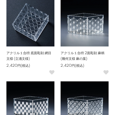
アクリル１合枡 底面彫刻 網目
アクリル１合枡 2面彫刻 麻柄
文様 (立涌文様)
(幾何文様 麻の葉)
2,420円(税込)
2,420円(税込)