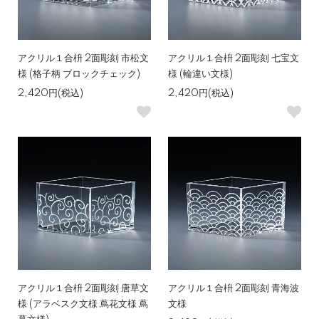
アクリル１合枡 2面彫刻 市松文
アクリル１合枡 2面彫刻 七宝文
様 (格子柄 ブロックチェック)
様 (輪違い文様)
2,420円(税込)
2,420円(税込)
アクリル１合枡 2面彫刻 唐草文
アクリル１合枡 2面彫刻 青海波
様 (アラベスク文様 蔦花文様 蔦
文様