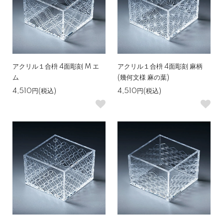
アクリル１合枡 4面彫刻 M エ
アクリル１合枡 4面彫刻 麻柄
ム
(幾何文様 麻の葉)
4,510円(税込)
4,510円(税込)