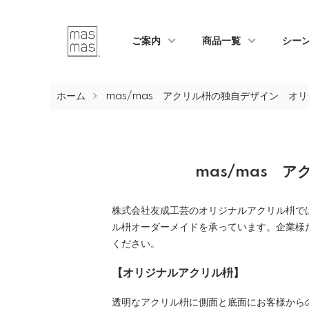
ご案内
商品一覧
シー
ホーム
mas/mas アクリル枡の独自デザイン オ
mas/mas 
株式会社友成工芸のオリジナルアクリル枡で
ル枡オーダーメイドを承っています。企業様
ください。
【オリジナルアクリル枡】
透明なアクリル枡に側面と底面にお客様から