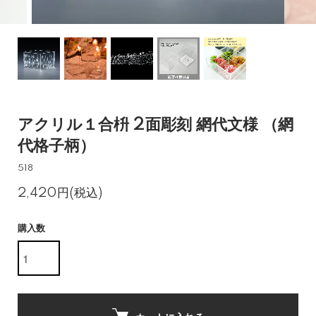
アクリル１合枡 2面彫刻 網代文様 （網
代格子柄）
518
2,420円(税込)
購入数