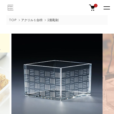
0
TOP
アクリル１合枡
2面彫刻