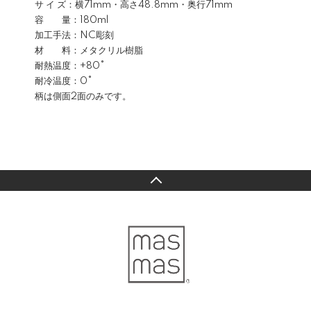
サ イ ズ：横71mm・高さ48.8mm・奥行71mm
容 量：180ml
加工手法：NC彫刻
材 料：メタクリル樹脂
耐熱温度：+80°
耐冷温度：0°
柄は側面2面のみです。