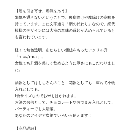
【運を引き寄せ、邪気を払う】
邪気を通さないということで、疫病除けや魔除けの意味を
持っています。また文字通り「網の代わり」なので、網代
模様のデザインには大漁の意味の縁起が込められていると
も言われています。
軽くて無色透明。あたらしい価値をもったアクリル升
「mas/mas」。
女性でも升酒を美しく飲めるように厚さにもこだわりまし
た。
酒器としてはもちろんのこと、花器としても、重ねて小物
入れとしても。
1合サイズなのでお米もはかれます。
お酒のお供として、チョコレートやおつまみ入れとして、
パーティーでも大活躍。
あなたのアイデア次第でいろいろ使えます！
【商品詳細】