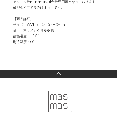
アクリル升mas/masの1合升専用蓋となっております。
薄型タイプで厚みは３ｍｍです。
【商品詳細】
サイズ：W71.5×D71.5×H3mm
材 料：メタクリル樹脂
耐熱温度：+80°
耐冷温度：0°