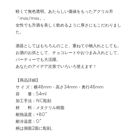
軽くて無色透明。あたらしい価値をもったアクリル升
「mas/mas」。
女性でも升酒を美しく飲めるように厚さにもこだわりまし
た。
酒器としてはもちろんのこと、重ねて小物入れとしても。
お酒のお供として、チョコレートやおつまみ入れとして、
パーティーでも大活躍。
あなたのアイデア次第でいろいろ使えます！
【商品詳細】
サ イ ズ：横48mm・高さ34mm・奥行48mm
容 量：54ml
加工手法：NC彫刻
材 料：メタクリル樹脂
耐熱温度：+80°
耐冷温度：0°
柄は側面2面に彫刻。