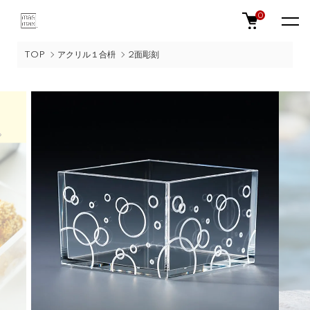
0
TOP
アクリル１合枡
2面彫刻