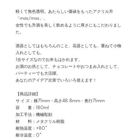
軽くて無色透明。あたらしい価値をもったアクリル升
「mas/mas」。
女性でも升酒を美しく飲めるように厚さにもこだわりまし
た。
酒器としてはもちろんのこと、花器としても、重ねて小物
入れとしても。
1合サイズなのでお米もはかれます。
お酒のお供として、チョコレートやおつまみ入れとして、
パーティーでも大活躍。
あなたのアイデア次第でいろいろ使えます！
【商品詳細】
サ イ ズ：横71mm・高さ48.8mm・奥行71mm
容 量：180ml
加工手法：機械彫刻
材 料：メタクリル樹脂
耐熱温度：+80°
耐冷温度：0°