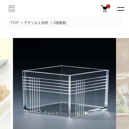
0
TOP
アクリル１合枡
2面彫刻