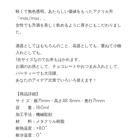
軽くて無色透明。あたらしい価値をもったアクリル升
「mas/mas」。
女性でも升酒を美しく飲めるように厚さにもこだわりまし
た。
酒器としてはもちろんのこと、花器としても、重ねて小物
入れとしても。
1合サイズなのでお米もはかれます。
お酒のお供として、チョコレートやおつまみ入れとして、
パーティーでも大活躍。
あなたのアイデア次第でいろいろ使えます！
【商品詳細】
サ イ ズ：横71mm・高さ48.8mm・奥行71mm
容 量：180ml
加工手法：機械彫刻
材 料：メタクリル樹脂
耐熱温度：+80°
耐冷温度：0°