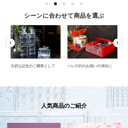
シーンに合わせて商品を選ぶ
柄
大切な記念のご贈答として
ハレの日のお祝いの演出に
M
人気商品のご紹介