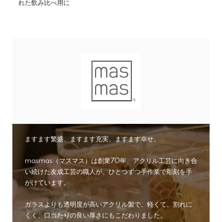
れた飲み比べ用に
CONCEPT
ますます繁盛、ますます充実、ますます幸せ。
masmas（マスマス）は創業70年、アクリル工芸に向き合
い続けた友成工芸の職人が、ひとつずつ手作業で彫刻を手
がけています。
ガラスよりも透明度が高いアクリル製で、軽くて、割れに
くく、口当たりの良い厚さにもこだわりました。