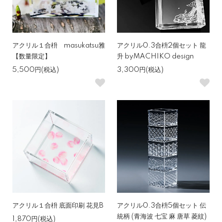
アクリル１合枡 masukatsu雅
アクリル0.3合枡2個セット 龍
【数量限定】
升 byMACHIKO design
5,500円(税込)
3,300円(税込)
アクリル１合枡 底面印刷 花見B
アクリル0.3合枡5個セット 伝
統柄 (青海波 七宝 麻 唐草 菱紋)
1,870円(税込)