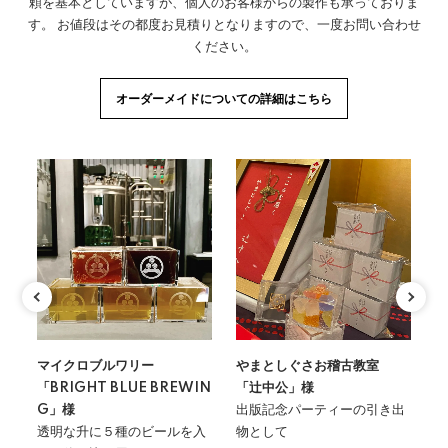
頼を基本としていますが、個人のお客様からの製作も承っておりま
す。 お値段はその都度お見積りとなりますので、一度お問い合わせ
ください。
オーダーメイドについての詳細はこちら
マイクロブルワリー
やまとしぐさお稽古教室
家
「BRIGHT BLUE BREWIN
「辻中公」様
「
家
G」様
出版記念パーティーの引き出
主
て
透明な升に５種のビールを入
物として
の